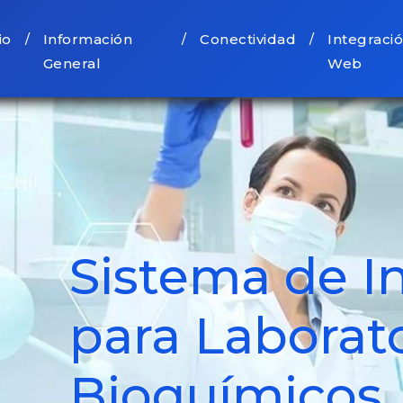
io
Información
Conectividad
Integraci
/
/
/
General
Web
Sistema de I
para Laborat
Bioquímicos