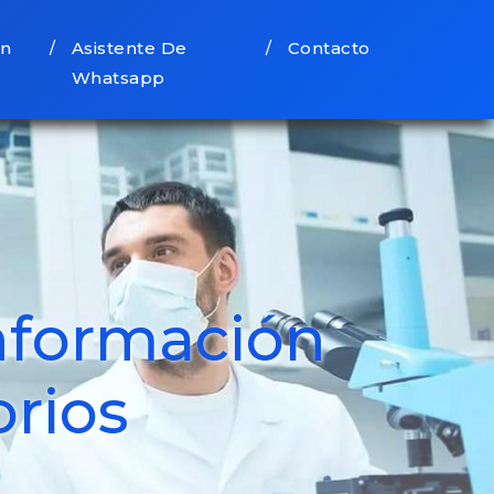
ón
Asistente De
Contacto
/
/
Whatsapp
nformación
orios