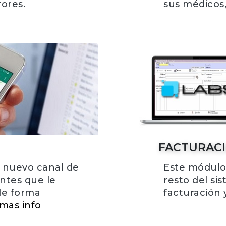
rores.
sus médicos,
FACTURAC
 nuevo canal de
Este módulo
ntes que le
resto del si
de forma
facturación 
mas info