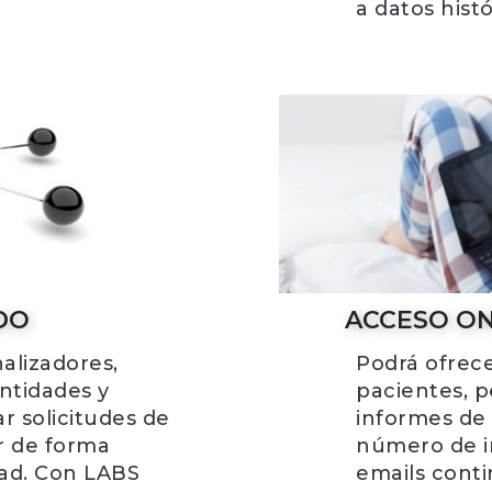
a datos histó
DO
ACCESO ON
alizadores,
Podrá ofrece
entidades y
pacientes, p
r solicitudes de
informes de 
ar de forma
número de im
dad. Con LABS
emails conti